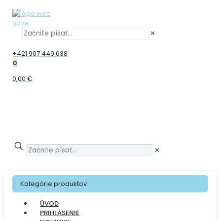
✕
+421 907 449 638
0
0,00 €
✕
Kategórie produktov
ÚVOD
PRIHLÁSENIE