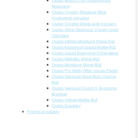
Oulac Bold n Curl Voluminous
Mascara
Oulac Cream Shadow Stick
Vodoolná ceruzka
Oulac Crystal Shine Lesk na pery
Oulac Glow Glamour Cream Liner
Ceruzka
Oulac Infinity Moisture Shine Rúž
Oulac Kissproof Liquid Matte Rúž
Oulac Liquid Diamond Očné tiene
Oulac Metallic Shine Rúž
Oulac Moisture Shine Rúž
Oulac Pro Misty Filter Loose Púder
Oulac Sensual Glow Rich Creme
Rúž
Oulac Sensual Touch S. Bronzing
Bronzer
Oulac Velvet Matte Rúž
Oulac Doplnky
Promo produkty