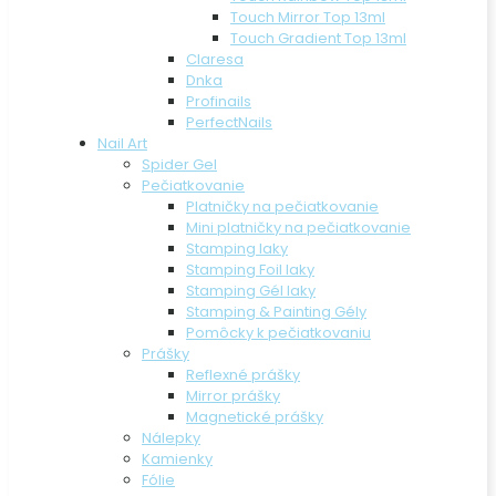
Touch Mirror Top 13ml
Touch Gradient Top 13ml
Claresa
Dnka
Profinails
PerfectNails
Nail Art
Spider Gel
Pečiatkovanie
Platničky na pečiatkovanie
Mini platničky na pečiatkovanie
Stamping laky
Stamping Foil laky
Stamping Gél laky
Stamping & Painting Gély
Pomôcky k pečiatkovaniu
Prášky
Reflexné prášky
Mirror prášky
Magnetické prášky
Nálepky
Kamienky
Fólie