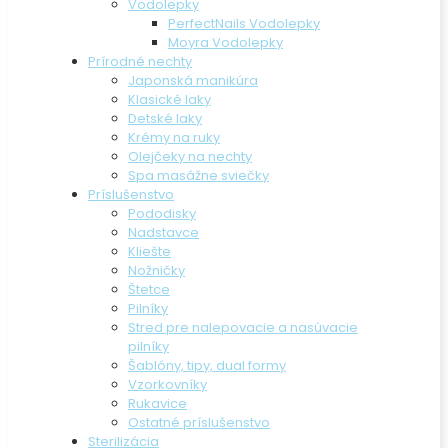
Vodolepky
PerfectNails Vodolepky
Moyra Vodolepky
Prírodné nechty
Japonská manikúra
Klasické laky
Detské laky
Krémy na ruky
Olejčeky na nechty
Spa masážne sviečky
Príslušenstvo
Pododisky
Nadstavce
Kliešte
Nožničky
Štetce
Pilníky
Stred pre nalepovacie a nasúvacie
pilníky
Šablóny, tipy, dual formy
Vzorkovníky
Rukavice
Ostatné príslušenstvo
Sterilizácia