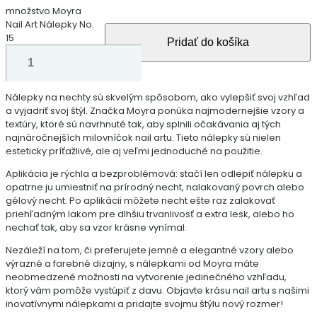
množstvo Moyra
Nail Art Nálepky No.
15
Pridať do košíka
Nálepky na nechty sú skvelým spôsobom, ako vylepšiť svoj vzhľad
a vyjadriť svoj štýl. Značka Moyra ponúka najmodernejšie vzory a
textúry, ktoré sú navrhnuté tak, aby splnili očakávania aj tých
najnáročnejších milovníčok nail artu. Tieto nálepky sú nielen
esteticky príťažlivé, ale aj veľmi jednoduché na použitie.
Aplikácia je rýchla a bezproblémová: stačí len odlepiť nálepku a
opatrne ju umiestniť na prírodný necht, nalakovaný povrch alebo
gélový necht. Po aplikácii môžete necht ešte raz zalakovať
priehľadným lakom pre dlhšiu trvanlivosť a extra lesk, alebo ho
nechať tak, aby sa vzor krásne vynímal.
Nezáleží na tom, či preferujete jemné a elegantné vzory alebo
výrazné a farebné dizajny, s nálepkami od Moyra máte
neobmedzené možnosti na vytvorenie jedinečného vzhľadu,
ktorý vám pomôže vystúpiť z davu. Objavte krásu nail artu s našimi
inovatívnymi nálepkami a pridajte svojmu štýlu nový rozmer!