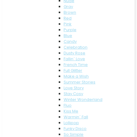
Nude
Gray
Brown
Red
Pink
Purple
Blue
Candy
Celebration
Dusty Rose
Fallin´ Love
French Time
Full Glitter
Make a Wish
Summer Stories
Love Story
Stay Cosy
Winter Wonderland
Fluo
Kiss Me
Warmin´ Fall
Lollipop
Funky Disco
So Simple