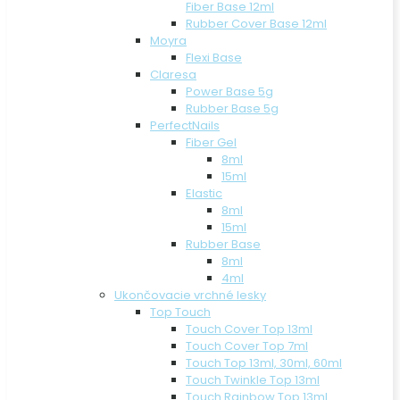
Fiber Base 12ml
Rubber Cover Base 12ml
Moyra
Flexi Base
Claresa
Power Base 5g
Rubber Base 5g
PerfectNails
Fiber Gel
8ml
15ml
Elastic
8ml
15ml
Rubber Base
8ml
4ml
Ukončovacie vrchné lesky
Top Touch
Touch Cover Top 13ml
Touch Cover Top 7ml
Touch Top 13ml, 30ml, 60ml
Touch Twinkle Top 13ml
Touch Rainbow Top 13ml