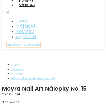
NOVINKY
VÝPREDAJ
✕
Úvod
Môj účet
Novinky
Výpredaj
Navštívte nás osobne
Úvod
-
Obchod
-
Nail Art
-
Moyra Nail Art Nálepky No. 15
Moyra Nail Art Nálepky No. 15
2,90
€
s DPH
3 na sklade