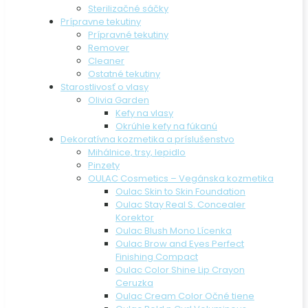
Sterilizačné sáčky
Prípravne tekutiny
Prípravné tekutiny
Remover
Cleaner
Ostatné tekutiny
Starostlivosť o vlasy
Olivia Garden
Kefy na vlasy
Okrúhle kefy na fúkanú
Dekoratívna kozmetika a príslušenstvo
Mihálnice, trsy, lepidlo
Pinzety
OULAC Cosmetics – Vegánska kozmetika
Oulac Skin to Skin Foundation
Oulac Stay Real S. Concealer
Korektor
Oulac Blush Mono Lícenka
Oulac Brow and Eyes Perfect
Finishing Compact
Oulac Color Shine Lip Crayon
Ceruzka
Oulac Cream Color Očné tiene