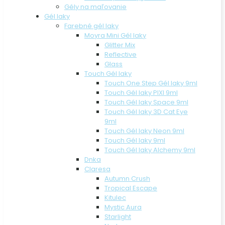
Gély na maľovanie
Gél laky
Farebné gél laky
Moyra Mini Gél laky
Glitter Mix
Reflective
Glass
Touch Gél laky
Touch One Step Gél laky 9ml
Touch Gél laky PIXI 9ml
Touch Gél laky Space 9ml
Touch Gél laky 3D Cat Eye
9ml
Touch Gél laky Neon 9ml
Touch Gél laky 9ml
Touch Gél laky Alchemy 9ml
Dnka
Claresa
Autumn Crush
Tropical Escape
Kitulec
Mystic Aura
Starlight