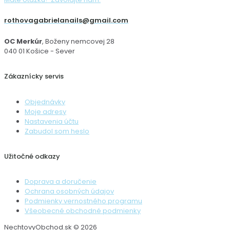
rothovagabrielanails@gmail.com
OC Merkúr
, Boženy nemcovej 28
040 01 Košice - Sever
Zákaznícky servis
Objednávky
Moje adresy
Nastavenia účtu
Zabudol som heslo
Užitočné odkazy
Doprava a doručenie
Ochrana osobných údajov
Podmienky vernostného programu
Všeobecné obchodné podmienky
NechtovyObchod.sk © 2026