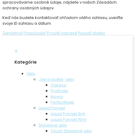
spracovávame osobné údaje, nájdete v našich Zásadách
ochrany osobných údajov.
Keď nás budete kontaktovať ohľadom vášho súhlasu, uveďte
svoje ID súhlasu a dátum.
Zamietnuť
Prispôsobiť
Povoliť vybrané
Povoliť všetko
✕
Kategórie
Gély
„Gel in bottle“ gély
Claresa
Profinails
Moyra
PerfectNails
Liquid Polygel
Liquid Polygel 8ml
Liquid Polygel 15ml
Stavebné gély
Touch Stavebné gély