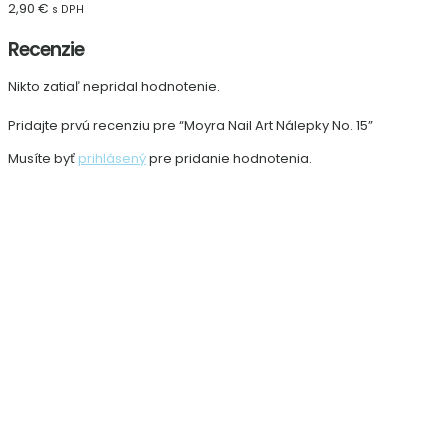
2,90
€
s DPH
Recenzie
Nikto zatiaľ nepridal hodnotenie.
Pridajte prvú recenziu pre “Moyra Nail Art Nálepky No. 15”
Musíte byť
prihlásený
pre pridanie hodnotenia.