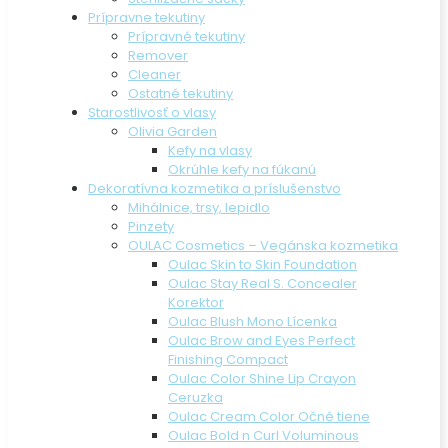
Prípravne tekutiny
Prípravné tekutiny
Remover
Cleaner
Ostatné tekutiny
Starostlivosť o vlasy
Olivia Garden
Kefy na vlasy
Okrúhle kefy na fúkanú
Dekoratívna kozmetika a príslušenstvo
Mihálnice, trsy, lepidlo
Pinzety
OULAC Cosmetics – Vegánska kozmetika
Oulac Skin to Skin Foundation
Oulac Stay Real S. Concealer
Korektor
Oulac Blush Mono Lícenka
Oulac Brow and Eyes Perfect
Finishing Compact
Oulac Color Shine Lip Crayon
Ceruzka
Oulac Cream Color Očné tiene
Oulac Bold n Curl Voluminous