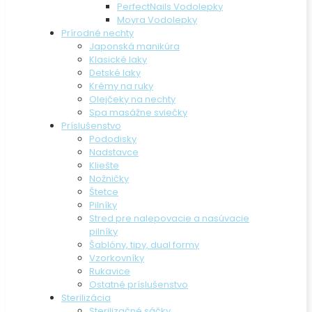
PerfectNails Vodolepky
Moyra Vodolepky
Prírodné nechty
Japonská manikúra
Klasické laky
Detské laky
Krémy na ruky
Olejčeky na nechty
Spa masážne sviečky
Príslušenstvo
Pododisky
Nadstavce
Kliešte
Nožničky
Štetce
Pilníky
Stred pre nalepovacie a nasúvacie
pilníky
Šablóny, tipy, dual formy
Vzorkovníky
Rukavice
Ostatné príslušenstvo
Sterilizácia
Sterilizačné sáčky