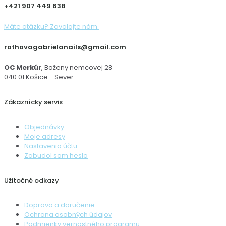
+421 907 449 638
Máte otázku? Zavolajte nám.
rothovagabrielanails@gmail.com
OC Merkúr
, Boženy nemcovej 28
040 01 Košice - Sever
Zákaznícky servis
Objednávky
Moje adresy
Nastavenia účtu
Zabudol som heslo
Užitočné odkazy
Doprava a doručenie
Ochrana osobných údajov
Podmienky vernostného programu