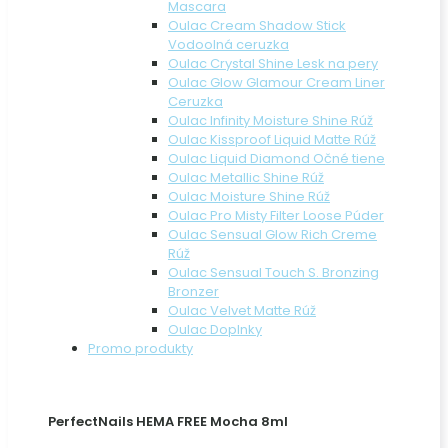
Mascara
Oulac Cream Shadow Stick
Vodoolná ceruzka
Oulac Crystal Shine Lesk na pery
Oulac Glow Glamour Cream Liner
Ceruzka
Oulac Infinity Moisture Shine Rúž
Oulac Kissproof Liquid Matte Rúž
Oulac Liquid Diamond Očné tiene
Oulac Metallic Shine Rúž
Oulac Moisture Shine Rúž
Oulac Pro Misty Filter Loose Púder
Oulac Sensual Glow Rich Creme
Rúž
Oulac Sensual Touch S. Bronzing
Bronzer
Oulac Velvet Matte Rúž
Oulac Doplnky
Promo produkty
PerfectNails HEMA FREE Mocha 8ml