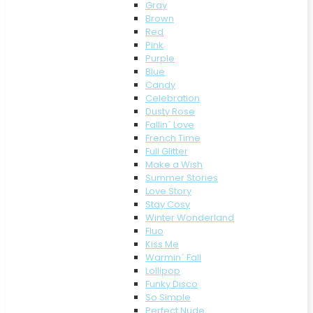
Gray
Brown
Red
Pink
Purple
Blue
Candy
Celebration
Dusty Rose
Fallin´ Love
French Time
Full Glitter
Make a Wish
Summer Stories
Love Story
Stay Cosy
Winter Wonderland
Fluo
Kiss Me
Warmin´ Fall
Lollipop
Funky Disco
So Simple
Perfect Nude