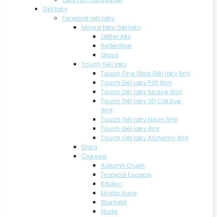
Gél laky
Farebné gél laky
Moyra Mini Gél laky
Glitter Mix
Reflective
Glass
Touch Gél laky
Touch One Step Gél laky 9ml
Touch Gél laky PIXI 9ml
Touch Gél laky Space 9ml
Touch Gél laky 3D Cat Eye
9ml
Touch Gél laky Neon 9ml
Touch Gél laky 9ml
Touch Gél laky Alchemy 9ml
Dnka
Claresa
Autumn Crush
Tropical Escape
Kitulec
Mystic Aura
Starlight
Nude