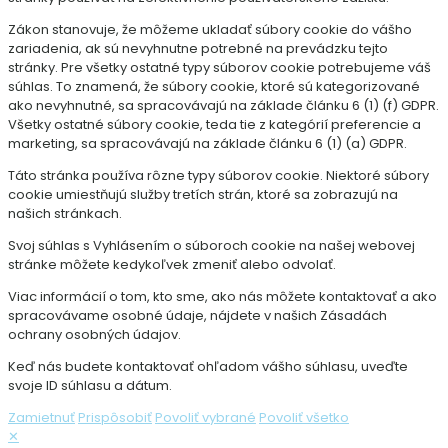
Zákon stanovuje, že môžeme ukladať súbory cookie do vášho
zariadenia, ak sú nevyhnutne potrebné na prevádzku tejto
stránky. Pre všetky ostatné typy súborov cookie potrebujeme váš
súhlas. To znamená, že súbory cookie, ktoré sú kategorizované
ako nevyhnutné, sa spracovávajú na základe článku 6 (1) (f) GDPR.
Všetky ostatné súbory cookie, teda tie z kategórií preferencie a
marketing, sa spracovávajú na základe článku 6 (1) (a) GDPR.
Táto stránka používa rôzne typy súborov cookie. Niektoré súbory
cookie umiestňujú služby tretích strán, ktoré sa zobrazujú na
našich stránkach.
Svoj súhlas s Vyhlásením o súboroch cookie na našej webovej
stránke môžete kedykoľvek zmeniť alebo odvolať.
Viac informácií o tom, kto sme, ako nás môžete kontaktovať a ako
spracovávame osobné údaje, nájdete v našich Zásadách
ochrany osobných údajov.
Keď nás budete kontaktovať ohľadom vášho súhlasu, uveďte
svoje ID súhlasu a dátum.
Zamietnuť
Prispôsobiť
Povoliť vybrané
Povoliť všetko
✕