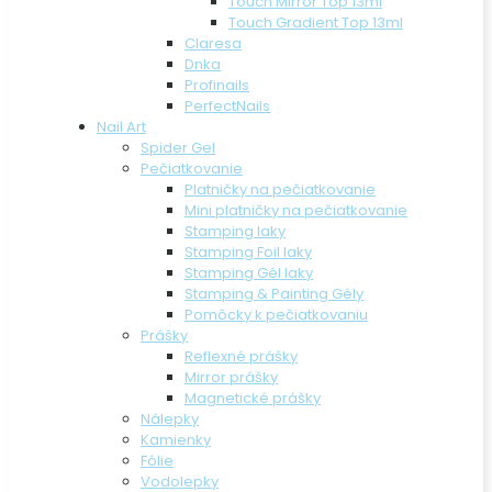
Touch Mirror Top 13ml
Touch Gradient Top 13ml
Claresa
Dnka
Profinails
PerfectNails
Nail Art
Spider Gel
Pečiatkovanie
Platničky na pečiatkovanie
Mini platničky na pečiatkovanie
Stamping laky
Stamping Foil laky
Stamping Gél laky
Stamping & Painting Gély
Pomôcky k pečiatkovaniu
Prášky
Reflexné prášky
Mirror prášky
Magnetické prášky
Nálepky
Kamienky
Fólie
Vodolepky