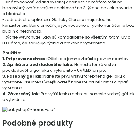
-Dlhá trvácnosť: Vďaka vysokej odolnosti sa môžete tešiť na
bezchybný vzhľad vašich nechtov až na 3 týždne bez olupovania
a blednutia.
-Jednoduchá aplikácia: Gél laky Claresa majú ideálnu
konzistenciu, ktorá umožňuje jednoduché a rýchle nanášanie bez
bublín a nerovností.
-Rýchle vytvrdnutie: Laky sú kompatibilné so všetkými typmi UV a
LED lámp, čo zaručuje rýchle a efektívne vytvrdnutie.
Použitie:
1.
Príprava nechtov:
Očistite a jemne zbrúste povrch nechtov.
2. Aplikácia podkladového laku:
Naneste tenkú vrstvu
podkladového gél laku a vytvrdnite v UV/LED lampe.
3.
Farebný gél lak:
Naneste prvú vrstvu farebného gél laku a
vytvrdnite. Pre intenzívnejší odtieň naneste druhú vrstvu a opäť
vytvrdnite.
4. Záverečný lak:
Pre vyšší lesk a ochranu naneste vrchný gél lak
a vytvrdnite.
Podobné produkty