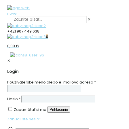
✕
+421 907 449 638
0
0,00 €
✕
Login
Používateľské meno alebo e-mailová adresa
*
Heslo
*
Zapamätať si ma
Prihlásenie
Zabudli ste heslo?