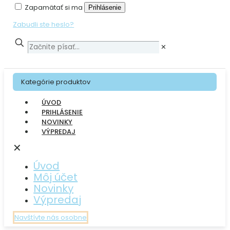
Zapamätať si ma
Prihlásenie
Zabudli ste heslo?
✕
Kategórie produktov
ÚVOD
PRIHLÁSENIE
NOVINKY
VÝPREDAJ
✕
Úvod
Môj účet
Novinky
Výpredaj
Navštívte nás osobne