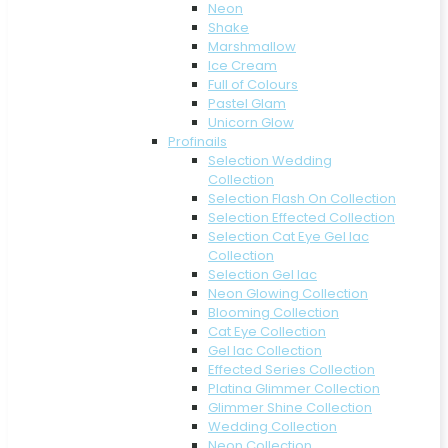
Neon
Shake
Marshmallow
Ice Cream
Full of Colours
Pastel Glam
Unicorn Glow
Profinails
Selection Wedding
Collection
Selection Flash On Collection
Selection Effected Collection
Selection Cat Eye Gel lac
Collection
Selection Gel lac
Neon Glowing Collection
Blooming Collection
Cat Eye Collection
Gel lac Collection
Effected Series Collection
Platina Glimmer Collection
Glimmer Shine Collection
Wedding Collection
Neon Collection