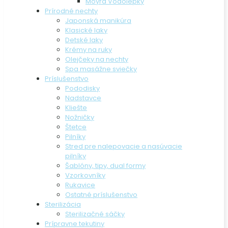
Moyra Vodolepky
Prírodné nechty
Japonská manikúra
Klasické laky
Detské laky
Krémy na ruky
Olejčeky na nechty
Spa masážne sviečky
Príslušenstvo
Pododisky
Nadstavce
Kliešte
Nožničky
Štetce
Pilníky
Stred pre nalepovacie a nasúvacie
pilníky
Šablóny, tipy, dual formy
Vzorkovníky
Rukavice
Ostatné príslušenstvo
Sterilizácia
Sterilizačné sáčky
Prípravne tekutiny