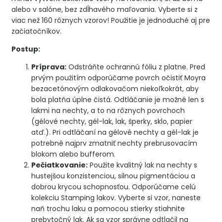
alebo v salóne, bez zdĺhavého maľovania. Vyberte si z
viac než 160 rôznych vzorov! Použitie je jednoduché aj pre
začiatočníkov.
Postup:
Príprava:
Odstráňte ochrannú fóliu z platne. Pred
prvým použitím odporúčame povrch očistiť Moyra
bezacetónovým odlakovačom niekoľkokrát, aby
bola platňa úplne čistá. Odtláčanie je možné len s
lakmi na nechty, a to na rôznych povrchoch
(gélové nechty, gél-lak, lak, šperky, sklo, papier
atď.). Pri odtláčaní na gélové nechty a gél-lak je
potrebné najprv zmatniť nechty prebrusovacím
blokom alebo bufferom.
Pečiatkovanie:
Použite kvalitný lak na nechty s
hustejšou konzistenciou, silnou pigmentáciou a
dobrou krycou schopnosťou. Odporúčame celú
kolekciu Stamping lakov. Vyberte si vzor, naneste
naň trochu laku a pomocou stierky stiahnite
prebytočný lak. Ak sa vzor správne odtlačil na