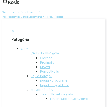
Košík
Skontrolovať a objednať
Pokračovať v nakupovaní
Zobraziť košík
✕
Kategórie
Gély
„Gel in bottle“ gély
Claresa
Profinails
Moyra
PerfectNails
Liquid Polygel
Liquid Polygel 8ml
Liquid Polygel 15ml
Stavebné gély
Touch Stavebné gély
Touch Builder Gel Crema
15ml