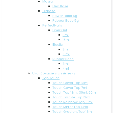
Moyra
Flexi Base
Claresa
Power Base 5g
Rubber Base 5g
PerfectNails
Fiber Gel
8ml
15ml
Elastic
8ml
15ml
Rubber Base
8ml
4ml
Ukončovacie vrchné lesky
Top Touch
Touch Cover Top 13ml
Touch Cover Top 7ml
Touch Top 13ml, 30ml, 60ml
Touch Twinkle Top 13ml
Touch Rainbow Top 13ml
Touch Mirror Top 13ml
Touch Gradient Top 13ml