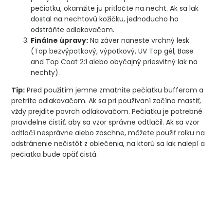
pečiatku, okamžite ju pritlačte na necht. Ak sa lak
dostal na nechtovú kožičku, jednoducho ho
odstráňte odlakovačom.
Finálne úpravy:
Na záver naneste vrchný lesk
(Top bezvýpotkový, výpotkový, UV Top gél, Base
and Top Coat 2:1 alebo obyčajný priesvitný lak na
nechty).
Tip:
Pred použitím jemne zmatnite pečiatku bufferom a
pretrite odlakovačom. Ak sa pri používaní začína mastiť,
vždy prejdite povrch odlakovačom. Pečiatku je potrebné
pravidelne čistiť, aby sa vzor správne odtlačil. Ak sa vzor
odtlačí nesprávne alebo zaschne, môžete použiť rolku na
odstránenie nečistôt z oblečenia, na ktorú sa lak nalepí a
pečiatka bude opäť čistá.