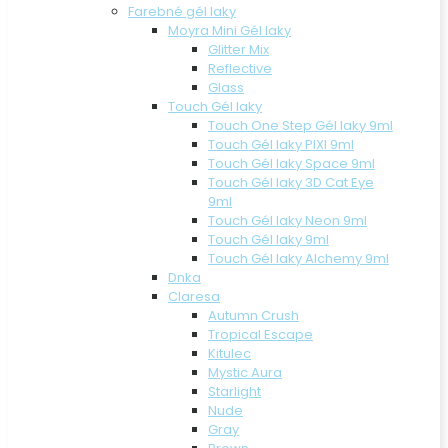
Farebné gél laky
Moyra Mini Gél laky
Glitter Mix
Reflective
Glass
Touch Gél laky
Touch One Step Gél laky 9ml
Touch Gél laky PIXI 9ml
Touch Gél laky Space 9ml
Touch Gél laky 3D Cat Eye
9ml
Touch Gél laky Neon 9ml
Touch Gél laky 9ml
Touch Gél laky Alchemy 9ml
Dnka
Claresa
Autumn Crush
Tropical Escape
Kitulec
Mystic Aura
Starlight
Nude
Gray