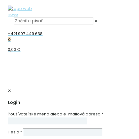
✕
+421 907 449 638
0
0,00 €
✕
Login
Používateľské meno alebo e-mailová adresa
*
Heslo
*