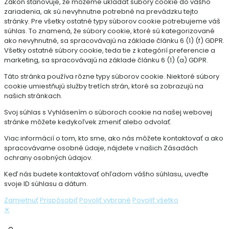
Zákon stanovuje, že môžeme ukladať súbory cookie do vášho
zariadenia, ak sú nevyhnutne potrebné na prevádzku tejto
stránky. Pre všetky ostatné typy súborov cookie potrebujeme váš
súhlas. To znamená, že súbory cookie, ktoré sú kategorizované
ako nevyhnutné, sa spracovávajú na základe článku 6 (1) (f) GDPR.
Všetky ostatné súbory cookie, teda tie z kategórií preferencie a
marketing, sa spracovávajú na základe článku 6 (1) (a) GDPR.
Táto stránka používa rôzne typy súborov cookie. Niektoré súbory
cookie umiestňujú služby tretích strán, ktoré sa zobrazujú na
našich stránkach.
Svoj súhlas s Vyhlásením o súboroch cookie na našej webovej
stránke môžete kedykoľvek zmeniť alebo odvolať.
Viac informácií o tom, kto sme, ako nás môžete kontaktovať a ako
spracovávame osobné údaje, nájdete v našich Zásadách
ochrany osobných údajov.
Keď nás budete kontaktovať ohľadom vášho súhlasu, uveďte
svoje ID súhlasu a dátum.
Zamietnuť
Prispôsobiť
Povoliť vybrané
Povoliť všetko
✕