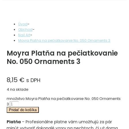
-
Úvod
-
Obchod
-
Nail Art
Moyra Platňa na pečiatkovanie No. 050 Ornaments 3
Moyra Platňa na pečiatkovanie
No. 050 Ornaments 3
8,15
€
s DPH
4 na sklade
množstvo Moyra Platňa na pečiatkovanie No. 050 Ornaments
3
Pridať do košíka
Platňa
– Profesionálne platne vám umožňujú za pár
minút vytvoriť dokonalé vzory na nechtoch, či už doma