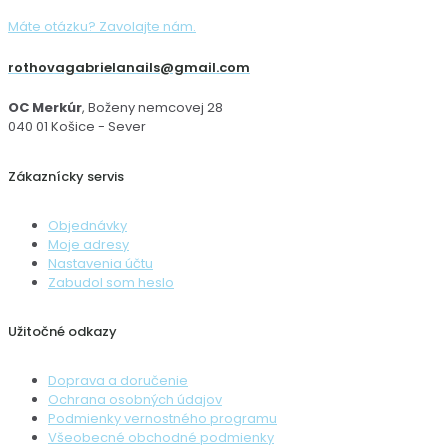
Máte otázku? Zavolajte nám.
rothovagabrielanails@gmail.com
OC Merkúr
, Boženy nemcovej 28
040 01 Košice - Sever
Zákaznícky servis
Objednávky
Moje adresy
Nastavenia účtu
Zabudol som heslo
Užitočné odkazy
Doprava a doručenie
Ochrana osobných údajov
Podmienky vernostného programu
Všeobecné obchodné podmienky