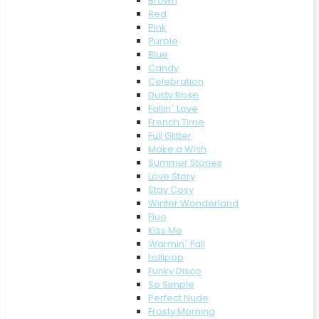
Brown
Red
Pink
Purple
Blue
Candy
Celebration
Dusty Rose
Fallin´ Love
French Time
Full Glitter
Make a Wish
Summer Stories
Love Story
Stay Cosy
Winter Wonderland
Fluo
Kiss Me
Warmin´ Fall
Lollipop
Funky Disco
So Simple
Perfect Nude
Frosty Morning