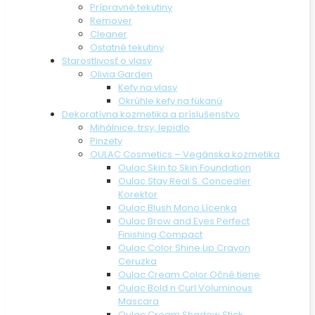
Prípravné tekutiny
Remover
Cleaner
Ostatné tekutiny
Starostlivosť o vlasy
Olivia Garden
Kefy na vlasy
Okrúhle kefy na fúkanú
Dekoratívna kozmetika a príslušenstvo
Mihálnice, trsy, lepidlo
Pinzety
OULAC Cosmetics – Vegánska kozmetika
Oulac Skin to Skin Foundation
Oulac Stay Real S. Concealer
Korektor
Oulac Blush Mono Lícenka
Oulac Brow and Eyes Perfect
Finishing Compact
Oulac Color Shine Lip Crayon
Ceruzka
Oulac Cream Color Očné tiene
Oulac Bold n Curl Voluminous
Mascara
Oulac Cream Shadow Stick