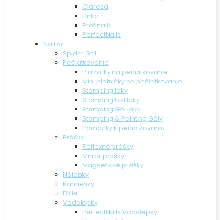
Claresa
Dnka
Profinails
PerfectNails
Nail Art
Spider Gel
Pečiatkovanie
Platničky na pečiatkovanie
Mini platničky na pečiatkovanie
Stamping laky
Stamping Foil laky
Stamping Gél laky
Stamping & Painting Gély
Pomôcky k pečiatkovaniu
Prášky
Reflexné prášky
Mirror prášky
Magnetické prášky
Nálepky
Kamienky
Fólie
Vodolepky
PerfectNails Vodolepky