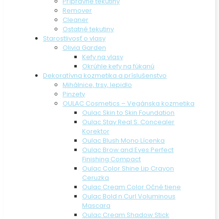
Prípravné tekutiny
Remover
Cleaner
Ostatné tekutiny
Starostlivosť o vlasy
Olivia Garden
Kefy na vlasy
Okrúhle kefy na fúkanú
Dekoratívna kozmetika a príslušenstvo
Mihálnice, trsy, lepidlo
Pinzety
OULAC Cosmetics – Vegánska kozmetika
Oulac Skin to Skin Foundation
Oulac Stay Real S. Concealer
Korektor
Oulac Blush Mono Lícenka
Oulac Brow and Eyes Perfect
Finishing Compact
Oulac Color Shine Lip Crayon
Ceruzka
Oulac Cream Color Očné tiene
Oulac Bold n Curl Voluminous
Mascara
Oulac Cream Shadow Stick