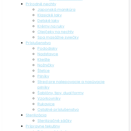
Prírodné nechty
Japonská manikúra
Klasické laky
Detské laky
Krémy na ruky
Olejčeky na nechty
Spa masážne sviečky
Príslušenstvo
Pododisky
Nadstavce
Kliešte
Nožničky
Štetce
Pilníky
Stred pre nalepovacie a nasúvacie
pilníky
Šablóny, tipy, dual formy
Vzorkovníky
Rukavice
Ostatné príslušenstvo
Sterilizácia
Sterilizačné sáčky
Prípravne tekutiny