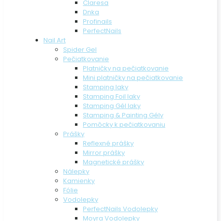
Claresa
Dnka
Profinails
PerfectNails
Nail Art
Spider Gel
Pečiatkovanie
Platničky na pečiatkovanie
Mini platničky na pečiatkovanie
Stamping laky
Stamping Foil laky
Stamping Gél laky
Stamping & Painting Gély
Pomôcky k pečiatkovaniu
Prášky
Reflexné prášky
Mirror prášky
Magnetické prášky
Nálepky
Kamienky
Fólie
Vodolepky
PerfectNails Vodolepky
Moyra Vodolepky