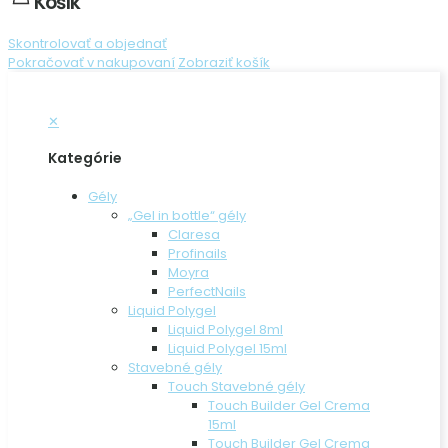
Košík
Skontrolovať a objednať
Pokračovať v nakupovaní
Zobraziť košík
✕
Kategórie
Gély
„Gel in bottle“ gély
Claresa
Profinails
Moyra
PerfectNails
Liquid Polygel
Liquid Polygel 8ml
Liquid Polygel 15ml
Stavebné gély
Touch Stavebné gély
Touch Builder Gel Crema
15ml
Touch Builder Gel Crema