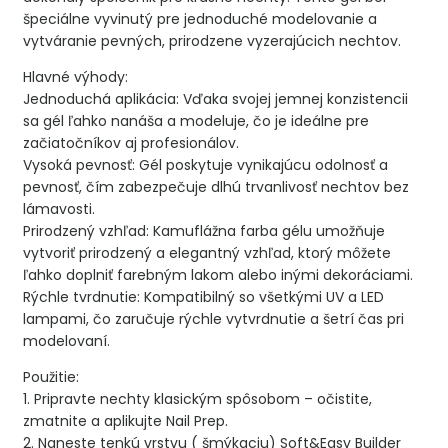
špeciálne vyvinutý pre jednoduché modelovanie a
vytváranie pevných, prirodzene vyzerajúcich nechtov.
Hlavné výhody:
Jednoduchá aplikácia: Vďaka svojej jemnej konzistencii
sa gél ľahko nanáša a modeluje, čo je ideálne pre
začiatočníkov aj profesionálov.
Vysoká pevnosť: Gél poskytuje vynikajúcu odolnosť a
pevnosť, čím zabezpečuje dlhú trvanlivosť nechtov bez
lámavosti.
Prirodzený vzhľad: Kamuflážna farba gélu umožňuje
vytvoriť prirodzený a elegantný vzhľad, ktorý môžete
ľahko doplniť farebným lakom alebo inými dekoráciami.
Rýchle tvrdnutie: Kompatibilný so všetkými UV a LED
lampami, čo zaručuje rýchle vytvrdnutie a šetrí čas pri
modelovaní.
Použitie:
1. Pripravte nechty klasickým spôsobom – očistite,
zmatnite a aplikujte Nail Prep.
2. Naneste tenkú vrstvu ( šmýkaciu) Soft&Easy Builder