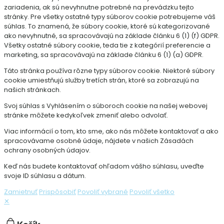
zariadenia, ak sú nevyhnutne potrebné na prevádzku tejto
stránky. Pre všetky ostatné typy súborov cookie potrebujeme váš
súhlas. To znamená, že súbory cookie, ktoré sú kategorizované
ako nevyhnutné, sa spracovávajú na základe článku 6 (1) (f) GDPR.
Všetky ostatné súbory cookie, teda tie z kategórií preferencie a
marketing, sa spracovávajú na základe článku 6 (1) (a) GDPR.
Táto stránka používa rôzne typy súborov cookie. Niektoré súbory
cookie umiestňujú služby tretích strán, ktoré sa zobrazujú na
našich stránkach.
Svoj súhlas s Vyhlásením o súboroch cookie na našej webovej
stránke môžete kedykoľvek zmeniť alebo odvolať.
Viac informácií o tom, kto sme, ako nás môžete kontaktovať a ako
spracovávame osobné údaje, nájdete v našich Zásadách
ochrany osobných údajov.
Keď nás budete kontaktovať ohľadom vášho súhlasu, uveďte
svoje ID súhlasu a dátum.
Zamietnuť
Prispôsobiť
Povoliť vybrané
Povoliť všetko
✕