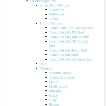
Farebné gél laky
Moyra Mini Gél laky
Glitter Mix
Reflective
Glass
Touch Gél laky
Touch One Step Gél laky 9ml
Touch Gél laky PIXI 9ml
Touch Gél laky Space 9ml
Touch Gél laky 3D Cat Eye
9ml
Touch Gél laky Neon 9ml
Touch Gél laky 9ml
Touch Gél laky Alchemy 9ml
Dnka
Claresa
Autumn Crush
Tropical Escape
Kitulec
Mystic Aura
Starlight
Nude
Gray
Brown