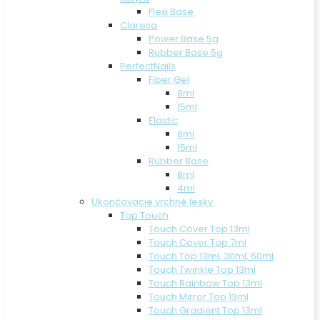
Flexi Base
Claresa
Power Base 5g
Rubber Base 5g
PerfectNails
Fiber Gel
8ml
15ml
Elastic
8ml
15ml
Rubber Base
8ml
4ml
Ukončovacie vrchné lesky
Top Touch
Touch Cover Top 13ml
Touch Cover Top 7ml
Touch Top 13ml, 30ml, 60ml
Touch Twinkle Top 13ml
Touch Rainbow Top 13ml
Touch Mirror Top 13ml
Touch Gradient Top 13ml