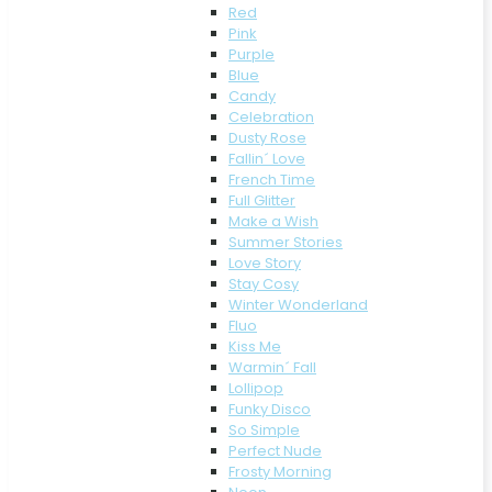
Red
Pink
Purple
Blue
Candy
Celebration
Dusty Rose
Fallin´ Love
French Time
Full Glitter
Make a Wish
Summer Stories
Love Story
Stay Cosy
Winter Wonderland
Fluo
Kiss Me
Warmin´ Fall
Lollipop
Funky Disco
So Simple
Perfect Nude
Frosty Morning