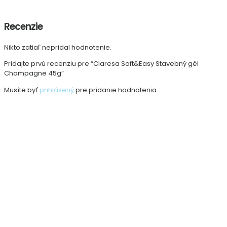
Recenzie
Nikto zatiaľ nepridal hodnotenie.
Pridajte prvú recenziu pre “Claresa Soft&Easy Stavebný gél
Champagne 45g”
Musíte byť
prihlásený
pre pridanie hodnotenia.