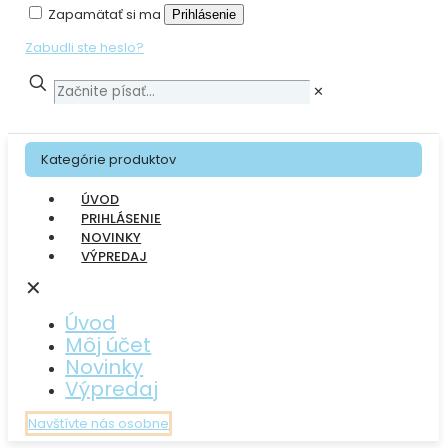
Zapamätať si ma
Prihlásenie
Zabudli ste heslo?
✕
Kategórie produktov
ÚVOD
PRIHLÁSENIE
NOVINKY
VÝPREDAJ
✕
Úvod
Môj účet
Novinky
Výpredaj
Navštívte nás osobne