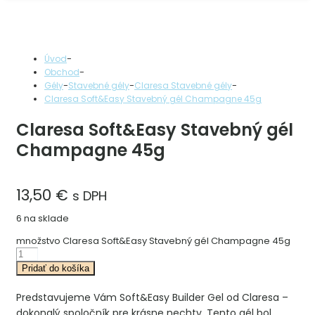
-
Úvod
-
Obchod
-
-
-
Gély
Stavebné gély
Claresa Stavebné gély
Claresa Soft&Easy Stavebný gél Champagne 45g
Claresa Soft&Easy Stavebný gél
Champagne 45g
13,50
€
s DPH
6 na sklade
množstvo Claresa Soft&Easy Stavebný gél Champagne 45g
Pridať do košíka
Predstavujeme Vám Soft&Easy Builder Gel od Claresa –
dokonalý spoločník pre krásne nechty. Tento gél bol