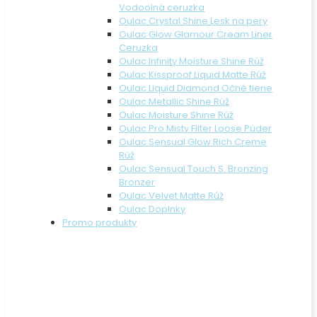
Vodoolná ceruzka
Oulac Crystal Shine Lesk na pery
Oulac Glow Glamour Cream Liner
Ceruzka
Oulac Infinity Moisture Shine Rúž
Oulac Kissproof Liquid Matte Rúž
Oulac Liquid Diamond Očné tiene
Oulac Metallic Shine Rúž
Oulac Moisture Shine Rúž
Oulac Pro Misty Filter Loose Púder
Oulac Sensual Glow Rich Creme
Rúž
Oulac Sensual Touch S. Bronzing
Bronzer
Oulac Velvet Matte Rúž
Oulac Doplnky
Promo produkty