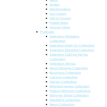
Neon
Shake
Marshmallow
Ice Cream
Full of Colours
Pastel Glam
Unicorn Glow
Profinails
Selection Wedding
Collection
Selection Flash On Collection
Selection Effected Collection
Selection Cat Eye Gel lac
Collection
Selection Gel lac
Neon Glowing Collection
Blooming Collection
Cat Eye Collection
Gel lac Collection
Effected Series Collection
Platina Glimmer Collection
Glimmer Shine Collection
Wedding Collection
Neon Collection