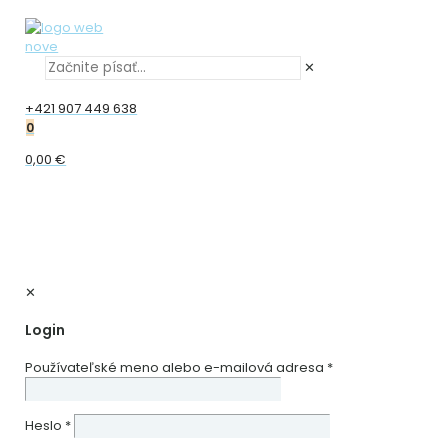
✕
+421 907 449 638
0
0,00 €
✕
Login
Používateľské meno alebo e-mailová adresa
*
Heslo
*