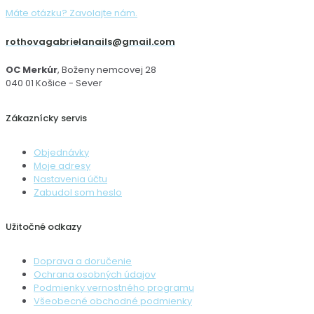
Máte otázku? Zavolajte nám.
rothovagabrielanails@gmail.com
OC Merkúr
, Boženy nemcovej 28
040 01 Košice - Sever
Zákaznícky servis
Objednávky
Moje adresy
Nastavenia účtu
Zabudol som heslo
Užitočné odkazy
Doprava a doručenie
Ochrana osobných údajov
Podmienky vernostného programu
Všeobecné obchodné podmienky